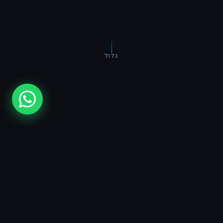
גלול
מי אנחנו
בונים מערכות
שעובדות בשבילך
DAGHAZAHAV,
בניהולו של אלחי פיין רס"ן (מיל'),